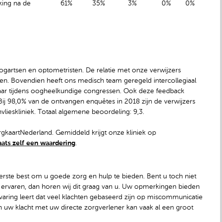
king na de
61%
35%
3%
0%
0%
oogartsen en optometristen. De relatie met onze verwijzers
nten. Bovendien heeft ons medisch team geregeld intercollegiaal
kaar tijdens oogheelkundige congressen. Ook deze feedback
ij 98,0% van de ontvangen enquêtes in 2018 zijn de verwijzers
lieskliniek. Totaal algemene beoordeling: 9,3.
kaartNederland. Gemiddeld krijgt onze kliniek op
aats zelf een waardering
.
rste best om u goede zorg en hulp te bieden. Bent u toch niet
eft ervaren, dan horen wij dit graag van u. Uw opmerkingen bieden
varing leert dat veel klachten gebaseerd zijn op miscommunicatie
n uw klacht met uw directe zorgverlener kan vaak al een groot