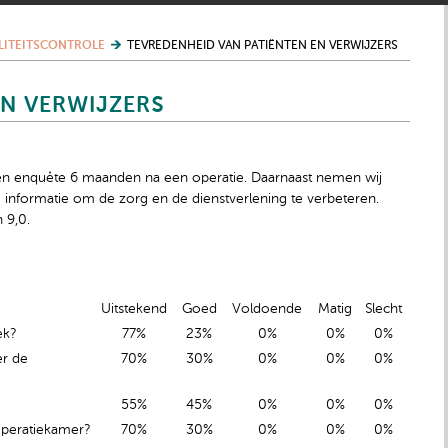
LITEITSCONTROLE
TEVREDENHEID VAN PATIËNTEN EN VERWIJZERS
EN VERWIJZERS
een enquête 6 maanden na een operatie. Daarnaast nemen wij
e informatie om de zorg en de dienstverlening te verbeteren.
 9,0.
Uitstekend
Goed
Voldoende
Matig
Slecht
ek?
77%
23%
0%
0%
0%
er de
70%
30%
0%
0%
0%
55%
45%
0%
0%
0%
operatiekamer?
70%
30%
0%
0%
0%