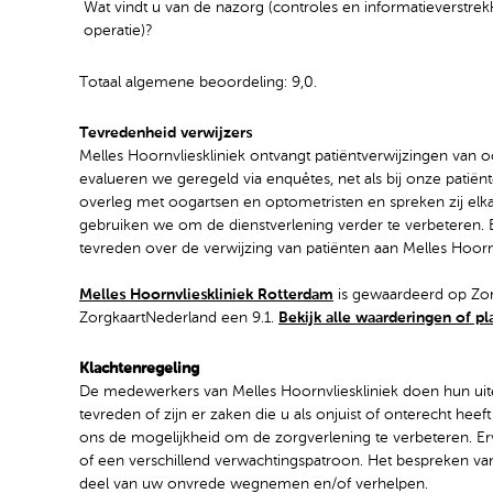
Wat vindt u van de nazorg (controles en informatieverstrek
operatie)?
Totaal algemene beoordeling: 9,0.
Tevredenheid verwijzers
Melles Hoornvlieskliniek ontvangt patiëntverwijzingen van 
evalueren we geregeld via enquêtes, net als bij onze patië
overleg met oogartsen en optometristen en spreken zij el
gebruiken we om de dienstverlening verder te verbeteren. B
tevreden over de verwijzing van patiënten aan Melles Hoornv
Melles Hoornvlieskliniek Rotterdam
is gewaardeerd op Zorg
ZorgkaartNederland een 9.1.
Bekijk alle waarderingen of pl
Klachtenregeling
De medewerkers van Melles Hoornvlieskliniek doen hun uite
tevreden of zijn er zaken die u als onjuist of onterecht he
ons de mogelijkheid om de zorgverlening te verbeteren. Er
of een verschillend verwachtingspatroon. Het bespreken va
deel van uw onvrede wegnemen en/of verhelpen.