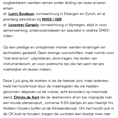
oogbankteam werkten samen onder leiding van twee ervaren
artsen:
dr.
Lamis Baydoun
, corneachirurg in Eibergen en Zürich, en al
jarenlang betrokken bij
NIIOS | AER
dr.
Losonczy Gergely
, corneachirurg in Nijmegen, altijd in voor
samenwerking, onderzoeksideeën en specialist in strakke DMEK-
rollen
Op een prettige en ontspannen manier werden ervaringen en
technieken gedeeld. Geen strenge voorschriften, maar ruimte voor
“trial-and-error”: uitproberen, doorvragen, het testen van
instrumentarium, en voor praktische tips die het werk net iets
makkelijker én leuker maken.
Deze 1 juli ging de boeken in als de heetste ooit, maar iedereen
hield het hoofd koel door de maatregelen die we hadden
genomen: labjassen uit de vriezer, acht aircoolers op maximale
stand,
Christa de Kort
die de deelnemers af en toe insprayde met
een koude plantenspuit , zomerse 0.0% biertjes en een heerlijk fris
Midden-Oosters buffet uit de Afrikaanderwijk. Om het hoofd ook in
de OK koel te houden, kregen de cursisten een boekje mee naar