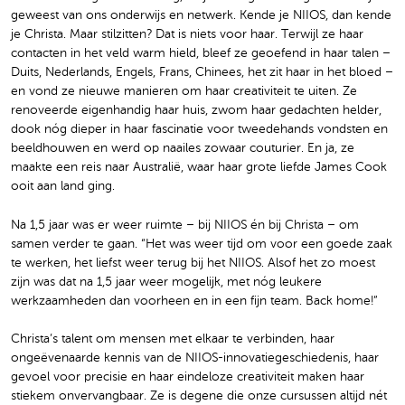
geweest van ons onderwijs en netwerk. Kende je NIIOS, dan kende
je Christa. Maar stilzitten? Dat is niets voor haar. Terwijl ze haar
contacten in het veld warm hield, bleef ze geoefend in haar talen –
Duits, Nederlands, Engels, Frans, Chinees, het zit haar in het bloed –
en vond ze nieuwe manieren om haar creativiteit te uiten. Ze
renoveerde eigenhandig haar huis, zwom haar gedachten helder,
dook nóg dieper in haar fascinatie voor tweedehands vondsten en
beeldhouwen en werd op naailes zowaar couturier. En ja, ze
maakte een reis naar Australië, waar haar grote liefde James Cook
ooit aan land ging.
Na 1,5 jaar was er weer ruimte – bij NIIOS én bij Christa – om
samen verder te gaan. “Het was weer tijd om voor een goede zaak
te werken, het liefst weer terug bij het NIIOS. Alsof het zo moest
zijn was dat na 1,5 jaar weer mogelijk, met nóg leukere
werkzaamheden dan voorheen en in een fijn team. Back home!”
Christa’s talent om mensen met elkaar te verbinden, haar
ongeëvenaarde kennis van de NIIOS-innovatiegeschiedenis, haar
gevoel voor precisie en haar eindeloze creativiteit maken haar
stiekem onvervangbaar. Ze is degene die onze cursussen altijd nét