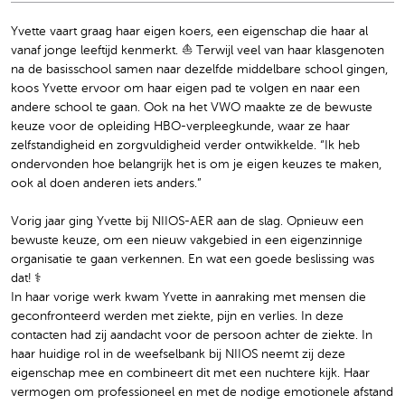
Yvette vaart graag haar eigen koers, een eigenschap die haar al
vanaf jonge leeftijd kenmerkt. ⛵️ Terwijl veel van haar klasgenoten
na de basisschool samen naar dezelfde middelbare school gingen,
koos Yvette ervoor om haar eigen pad te volgen en naar een
andere school te gaan. Ook na het VWO maakte ze de bewuste
keuze voor de opleiding HBO-verpleegkunde, waar ze haar
zelfstandigheid en zorgvuldigheid verder ontwikkelde. “Ik heb
ondervonden hoe belangrijk het is om je eigen keuzes te maken,
ook al doen anderen iets anders.”
Vorig jaar ging Yvette bij NIIOS-AER aan de slag. Opnieuw een
bewuste keuze, om een nieuw vakgebied in een eigenzinnige
organisatie te gaan verkennen. En wat een goede beslissing was
dat! ‍⚕️
In haar vorige werk kwam Yvette in aanraking met mensen die
geconfronteerd werden met ziekte, pijn en verlies. In deze
contacten had zij aandacht voor de persoon achter de ziekte. In
haar huidige rol in de weefselbank bij NIIOS neemt zij deze
eigenschap mee en combineert dit met een nuchtere kijk. Haar
vermogen om professioneel en met de nodige emotionele afstand