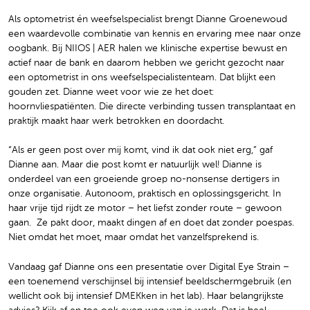
Als optometrist én weefselspecialist brengt Dianne Groenewoud
een waardevolle combinatie van kennis en ervaring mee naar onze
oogbank. Bij NIIOS | AER halen we klinische expertise bewust en
actief naar de bank en daarom hebben we gericht gezocht naar
een optometrist in ons weefselspecialistenteam. Dat blijkt een
gouden zet. Dianne weet voor wie ze het doet:
hoornvliespatiënten. Die directe verbinding tussen transplantaat en
praktijk maakt haar werk betrokken en doordacht.
“Als er geen post over mij komt, vind ik dat ook niet erg,” gaf
Dianne aan. Maar die post komt er natuurlijk wel! Dianne is
onderdeel van een groeiende groep no-nonsense dertigers in
onze organisatie. Autonoom, praktisch en oplossingsgericht. In
haar vrije tijd rijdt ze motor – het liefst zonder route – gewoon
gaan. ️ Ze pakt door, maakt dingen af en doet dat zonder poespas.
Niet omdat het moet, maar omdat het vanzelfsprekend is.
Vandaag gaf Dianne ons een presentatie over Digital Eye Strain –
een toenemend verschijnsel bij intensief beeldschermgebruik (en
wellicht ook bij intensief DMEKken in het lab). Haar belangrijkste