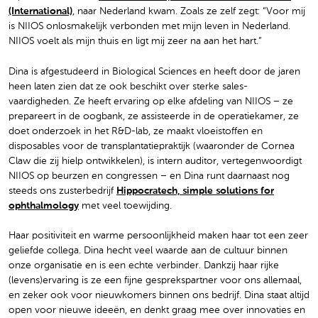
(International)
, naar Nederland kwam. Zoals ze zelf zegt: “Voor mij
is NIIOS onlosmakelijk verbonden met mijn leven in Nederland.
NIIOS voelt als mijn thuis en ligt mij zeer na aan het hart.”
Dina is afgestudeerd in Biological Sciences en heeft door de jaren
heen laten zien dat ze ook beschikt over sterke sales-
vaardigheden. Ze heeft ervaring op elke afdeling van NIIOS – ze
prepareert in de oogbank, ze assisteerde in de operatiekamer, ze
doet onderzoek in het R&D-lab, ze maakt vloeistoffen en
disposables voor de transplantatiepraktijk (waaronder de Cornea
Claw die zij hielp ontwikkelen), is intern auditor, vertegenwoordigt
NIIOS op beurzen en congressen – en Dina runt daarnaast nog
steeds ons zusterbedrijf
Hippocratech, simple solutions for
ophthalmology
met veel toewijding.
Haar positiviteit en warme persoonlijkheid maken haar tot een zeer
geliefde collega. Dina hecht veel waarde aan de cultuur binnen
onze organisatie en is een echte verbinder. Dankzij haar rijke
(levens)ervaring is ze een fijne gesprekspartner voor ons allemaal,
en zeker ook voor nieuwkomers binnen ons bedrijf. Dina staat altijd
open voor nieuwe ideeën, en denkt graag mee over innovaties en