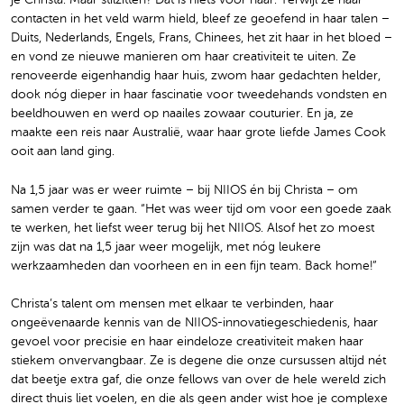
contacten in het veld warm hield, bleef ze geoefend in haar talen –
Duits, Nederlands, Engels, Frans, Chinees, het zit haar in het bloed –
en vond ze nieuwe manieren om haar creativiteit te uiten. Ze
renoveerde eigenhandig haar huis, zwom haar gedachten helder,
dook nóg dieper in haar fascinatie voor tweedehands vondsten en
beeldhouwen en werd op naailes zowaar couturier. En ja, ze
maakte een reis naar Australië, waar haar grote liefde James Cook
ooit aan land ging.
Na 1,5 jaar was er weer ruimte – bij NIIOS én bij Christa – om
samen verder te gaan. “Het was weer tijd om voor een goede zaak
te werken, het liefst weer terug bij het NIIOS. Alsof het zo moest
zijn was dat na 1,5 jaar weer mogelijk, met nóg leukere
werkzaamheden dan voorheen en in een fijn team. Back home!”
Christa’s talent om mensen met elkaar te verbinden, haar
ongeëvenaarde kennis van de NIIOS-innovatiegeschiedenis, haar
gevoel voor precisie en haar eindeloze creativiteit maken haar
stiekem onvervangbaar. Ze is degene die onze cursussen altijd nét
dat beetje extra gaf, die onze fellows van over de hele wereld zich
direct thuis liet voelen, en die als geen ander wist hoe je complexe