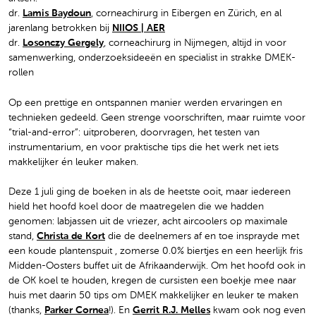
dr.
Lamis Baydoun
, corneachirurg in Eibergen en Zürich, en al
jarenlang betrokken bij
NIIOS | AER
dr.
Losonczy Gergely
, corneachirurg in Nijmegen, altijd in voor
samenwerking, onderzoeksideeën en specialist in strakke DMEK-
rollen
Op een prettige en ontspannen manier werden ervaringen en
technieken gedeeld. Geen strenge voorschriften, maar ruimte voor
“trial-and-error”: uitproberen, doorvragen, het testen van
instrumentarium, en voor praktische tips die het werk net iets
makkelijker én leuker maken.
Deze 1 juli ging de boeken in als de heetste ooit, maar iedereen
hield het hoofd koel door de maatregelen die we hadden
genomen: labjassen uit de vriezer, acht aircoolers op maximale
stand,
Christa de Kort
die de deelnemers af en toe insprayde met
een koude plantenspuit , zomerse 0.0% biertjes en een heerlijk fris
Midden-Oosters buffet uit de Afrikaanderwijk. Om het hoofd ook in
de OK koel te houden, kregen de cursisten een boekje mee naar
huis met daarin 50 tips om DMEK makkelijker en leuker te maken
(thanks,
Parker Cornea
!). En
Gerrit R.J. Melles
kwam ook nog even