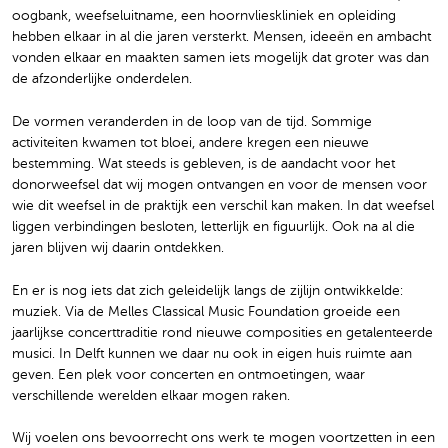
oogbank, weefseluitname, een hoornvlieskliniek en opleiding
hebben elkaar in al die jaren versterkt. Mensen, ideeën en ambacht
vonden elkaar en maakten samen iets mogelijk dat groter was dan
de afzonderlijke onderdelen.
De vormen veranderden in de loop van de tijd. Sommige
activiteiten kwamen tot bloei, andere kregen een nieuwe
bestemming. Wat steeds is gebleven, is de aandacht voor het
donorweefsel dat wij mogen ontvangen en voor de mensen voor
wie dit weefsel in de praktijk een verschil kan maken. In dat weefsel
liggen verbindingen besloten, letterlijk en figuurlijk. Ook na al die
jaren blijven wij daarin ontdekken.
En er is nog iets dat zich geleidelijk langs de zijlijn ontwikkelde:
muziek. Via de Melles Classical Music Foundation groeide een
jaarlijkse concerttraditie rond nieuwe composities en getalenteerde
musici. In Delft kunnen we daar nu ook in eigen huis ruimte aan
geven. Een plek voor concerten en ontmoetingen, waar
verschillende werelden elkaar mogen raken.
Wij voelen ons bevoorrecht ons werk te mogen voortzetten in een