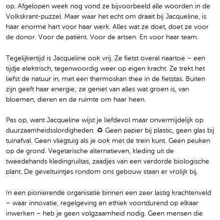
op. Afgelopen week nog vond ze bijvoorbeeld alle woorden in de
Volkskrant-puzzel. Maar waar het echt om draait bij Jacqueline, is
haar enorme hart voor haar werk. Alles wat ze doet, doet ze voor
de donor. Voor de patiënt. Voor de artsen. En voor haar team.
Tegelijkertijd is Jacqueline ook vrij. Ze fietst overal naartoe – een
tijdje elektrisch, tegenwoordig weer op eigen kracht. Ze trekt het
liefst de natuur in, met een thermoskan thee in de fietstas. Buiten
zijn geeft haar energie; ze geniet van alles wat groen is, van
bloemen, dieren en de ruimte om haar heen.
Pas op, want Jacqueline wijst je liefdevol maar onvermijdelijk op
duurzaamheidsslordigheden. ♻️ Geen papier bij plastic, geen glas bij
tuinafval. Geen vliegtuig als je ook met de trein kunt. Geen peuken
op de grond. Vegetarische alternatieven, kleding uit de
tweedehands kledingruiltas, zaadjes van een verdorde biologische
plant. De geveltuintjes rondom ons gebouw staan er vrolijk bij.
In een pionierende organisatie binnen een zeer lastig krachtenveld
– waar innovatie, regelgeving en ethiek voortdurend op elkaar
inwerken – heb je geen volgzaamheid nodig. Geen mensen die