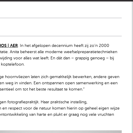
IOS | AER
. In het afgelopen decennium heeft zij zo’n 2000
tie. Anita beheerst alle moderne weefselpreparatietechnieken
jding voor alles wat leeft. En dát dan – grappig genoeg – bij
 koptelefoon.
ige hoornvliezen laten zich gemakkelijk bewerken, andere geven
een weg in vinden. Een ontspannen open samenwerking en een
sentieel om tot het beste resultaat te komen.”
n fotografiepraktijk. Haar praktische instelling,
en en respect voor de natuur komen hierin op geheel eigen wijze
entontwikkeling van harte en plukt er graag nog vele vruchten