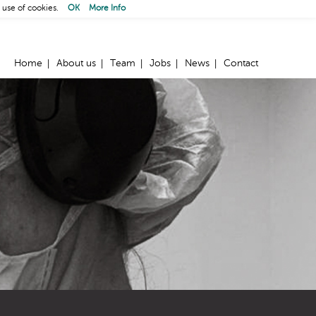
 use of cookies.
OK
More Info
Home
About us
Team
Jobs
News
Contact