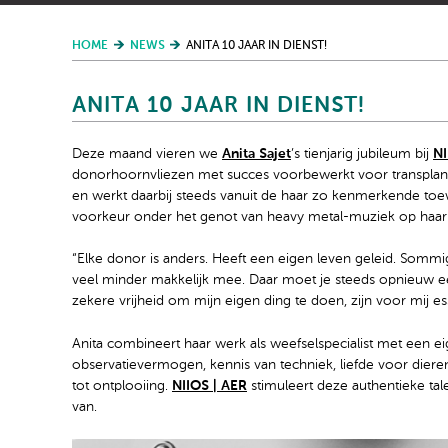
HOME
NEWS
ANITA 10 JAAR IN DIENST!
ANITA 10 JAAR IN DIENST!
Deze maand vieren we
Anita Sajet
’s tienjarig jubileum bij
NI
donorhoornvliezen met succes voorbewerkt voor transplanta
en werkt daarbij steeds vanuit de haar zo kenmerkende toewi
voorkeur onder het genot van heavy metal-muziek op haar
“Elke donor is anders. Heeft een eigen leven geleid. Somm
veel minder makkelijk mee. Daar moet je steeds opnieuw 
zekere vrijheid om mijn eigen ding te doen, zijn voor mij es
Anita combineert haar werk als weefselspecialist met een eige
observatievermogen, kennis van techniek, liefde voor dier
tot ontplooiing.
NIIOS | AER
stimuleert deze authentieke tal
van.