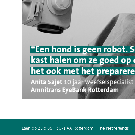
Connect with us on LinkedIn
Watch us on Youtube
Laan op Zuid 88 - 3071 AA Rotterdam - The Netherlands - 